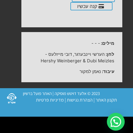
קנה עכשיו
מילים:
-
-
-
לחן:
הערשי ויינבערגר, דובי מייזלעס
-
Hershy Weinberger & Dubi Meizles
עיבוד:
נאמן למקור
2023 © אלעד דויטש מוסיקה | האתר פועל ברשיון
תקנון האתר
|
הצהרת נגישות
|
מדיניות פרטיות