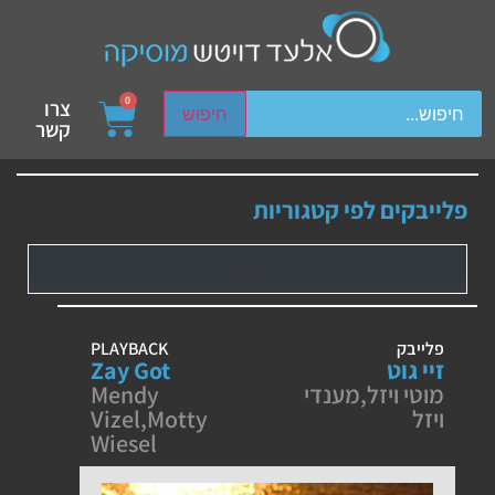
ch device users, explore by touch or with swipe gestures.
0
צרו
חיפוש
קשר
פלייבקים לפי קטגוריות
פלייבק
PLAYBACK
זיי גוט
Zay Got
מוטי ויזל
,
מענדי
Mendy
ויזל
Motty
,
Vizel
Wiesel