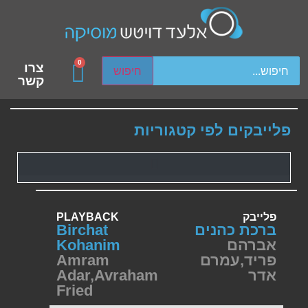
ch device users, explore by touch or with swipe gestures.
0
צרו
חיפוש
קשר
פלייבקים לפי קטגוריות
פלייבק
PLAYBACK
ברכת כהנים
Birchat
אברהם
Kohanim
פריד
,
עמרם
Amram
אדר
Avraham
,
Adar
Fried