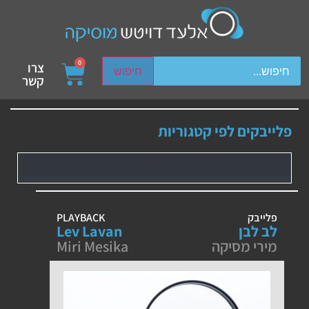
ch device users, explore by touch or with swipe gestures.
0
צרו
חיפוש
קשר
פלייבקים לפי קטגוריות
פלייבק
PLAYBACK
לב לבן
Lev Lavan
מירי מסיקה
Miri Mesika