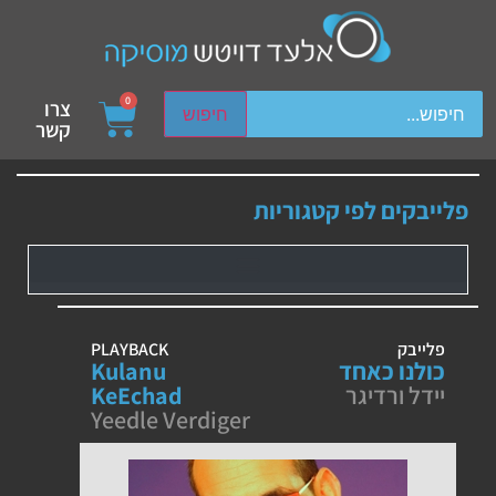
ch device users, explore by touch or with swipe gestures.
0
צרו
חיפוש
קשר
פלייבקים לפי קטגוריות
פלייבק
PLAYBACK
כולנו כאחד
Kulanu
יידל ורדיגר
KeEchad
Yeedle Verdiger