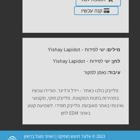
קנה עכשיו
מילים:
ישי לפידות
-
Yishay Lapidot
לחן:
ישי לפידות
-
Yishay Lapidot
עיבוד:
נאמן למקור
פלייבק כולנו כאחד – יידל ורדיגר. הורידו עכשיו
במהירות בחנות המקוונת. פלייבק חוקי, מקצועי
ואיכותי באתר מאובטח. פלייבק חסידי. לשמיעת קטע
באתר EDM לחץ
2023 © אלעד דויטש מוסיקה | האתר פועל ברשיון