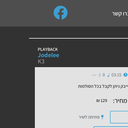
use up and down arrows to review and enter to go to the de
רו קשר
PLAYBACK
Jodelee
K3
---
0
03:15
יבק ניתן לקבל בכל הסולמות
מחיר:
₪
129
פתיחה לשיר