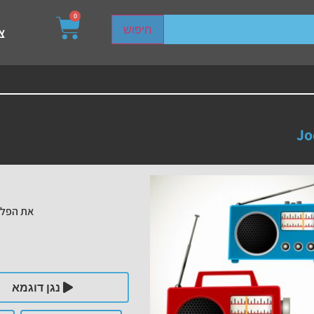
0
sired page. Touch device users, explore by touch or with s
חיפוש
צ
Jo
את הפלי
נגן דוגמא