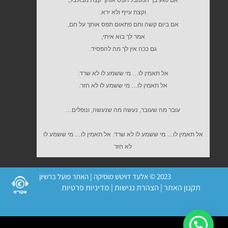
וקצת עייף ולא ירא.
אם ביום קשה וחם פתאום תפס אותך על חם,
אמר לך בוא איתי,
גם ככה אין לך מה להפסיד.
אל תאמין לו… מי ששמע לו לא שרד.
אל תאמין לו… מי ששמע לו לא חזר.
עובר מה שעובר, נעשה מה שנעשה, ונופלים…
אל תאמין לו… מי ששמע לו לא שרד. אל תאמין לו… מי ששמע לו
לא חזר
2023 © אלעד דויטש מוסיקה | האתר פועל ברשיון
תקנון האתר
|
הצהרת נגישות
|
מדיניות פרטיות