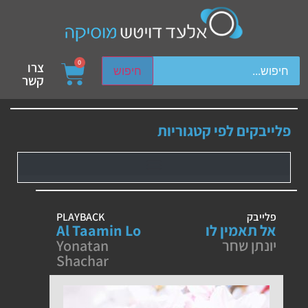
ch device users, explore by touch or with swipe gestures.
0
צרו
חיפוש
קשר
פלייבקים לפי קטגוריות
פלייבק
PLAYBACK
אל תאמין לו
Al Taamin Lo
יונתן שחר
Yonatan
Shachar