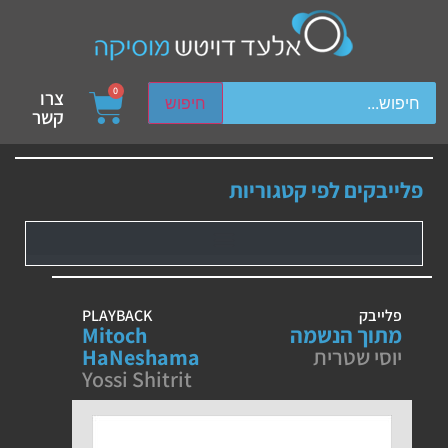
ch device users, explore by touch or with swipe gestures.
0
צרו
חיפוש
קשר
פלייבקים לפי קטגוריות
פלייבק
PLAYBACK
מתוך הנשמה
Mitoch
יוסי שטרית
HaNeshama
Yossi Shitrit