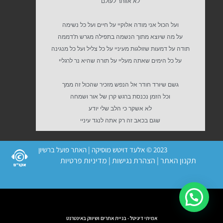
לא אוותר לעולם
ועל הכול אני מודה אלוקיי על חיים ועל כל נשימה
על מה שיוצא מתוך הנשמה בתפילה מגרש ת'דממה
תודה על דמעות שזולגות מעיניי על כל צליל ועל כל מנגינה
על כל הימים שאתה מעליי על תורה שהיא נר לרגליי
גשם שיורד חודר אל הנפש מזכיר שהכול זה ממך
וכל הזמן נכנסת ברגש קרן של אור ושמחה
לא אשקר כי הלב שלי יודע
שגם בכאב זה רק אתה לנגד עיניי
2023 © אלעד דויטש מוסיקה | האתר פועל ברשיון
תקנון האתר
|
הצהרת נגישות
|
מדיניות פרטיות
אמיתי דיגיטל - בניית אתרים ושיווק באינטרנט