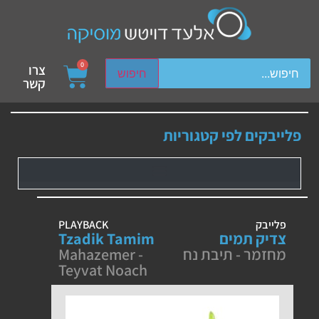
ch device users, explore by touch or with swipe gestures.
0
צרו
חיפוש
קשר
פלייבקים לפי קטגוריות
פלייבק
PLAYBACK
צדיק תמים
Tzadik Tamim
מחזמר - תיבת נח
Mahazemer -
Teyvat Noach