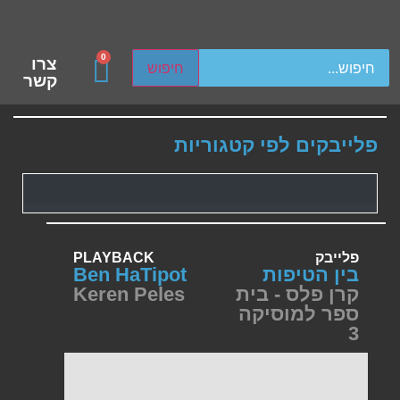
ch device users, explore by touch or with swipe gestures.
0
צרו
חיפוש
קשר
פלייבקים לפי קטגוריות
פלייבק
PLAYBACK
בין הטיפות
Ben HaTipot
קרן פלס - בית
Keren Peles
ספר למוסיקה
3