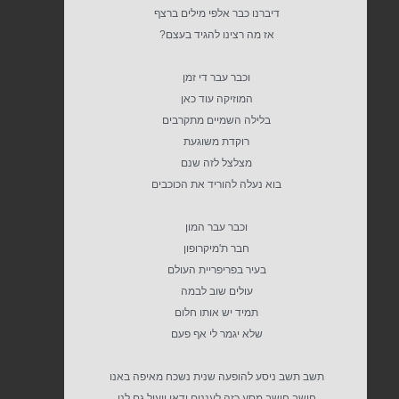
דיברנו כבר אלפי מילים ברצף
אז מה רצינו להגיד בעצם?
וכבר עבר די זמן
המוזיקה עוד כאן
בלילה השמיים מתקרבים
רוקדת משוגעת
מצלצל לזה שנם
בוא נעלה להוריד את הכוכבים
וכבר עבר המון
חבר ת'מיקרופון
בעיר בפריפריית העולם
עולים שוב לבמה
תמיד יש אותו חלום
שלא יגמר לי אף פעם
תשב תשב ניסע להופעה שנית נשכח מאיפה באנו
חושב חושב מסע כזה לעננים ודאי יועיל גם לנו