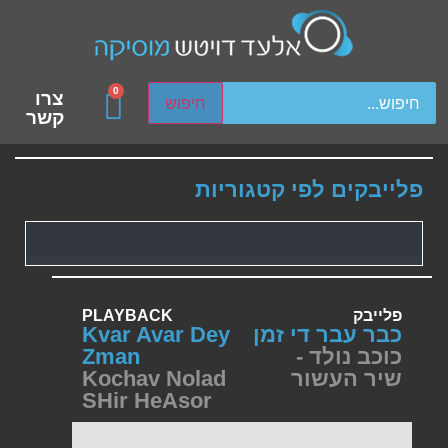
ch device users, explore by touch or with swipe gestures.
0
צרו
חיפוש
קשר
פלייבקים לפי קטגוריות
פלייבק
PLAYBACK
כבר עבר די זמן
Kvar Avar Dey
כוכב נולד -
Zman
שיר העשור
Kochav Nolad
SHir HeAsor