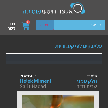
ch device users, explore by touch or with swipe gestures.
0
צרו
חיפוש
קשר
פלייבקים לפי קטגוריות
פלייבק
PLAYBACK
חלק ממני
Helek Mimeni
שרית חדד
Sarit Hadad