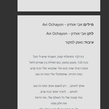
מילים:
אבי אוחיון
-
Avi Ochayon
לחן:
אבי אוחיון
-
Avi Ochayon
עיבוד:
נאמן למקור
כה לבד התרגלתי קצת, חשבתי שיש לי הכל
ככה לבד, מעונן כמעט, כמו תפילה בין שמיים לחול
וכמה רציתי שזה יבוא עליי שתבואי אליי ככה קרוב
כמה חיכיתי, שתסתכלי עליי כמה זה טוב
אותך לאהוב… רק לנשום אותך כמה זה טוב
לאהוב… להכיר אותך ככה קרוב
נוחי קטנה שלי כל העולם שלי, את יודעת
את חלק ממני