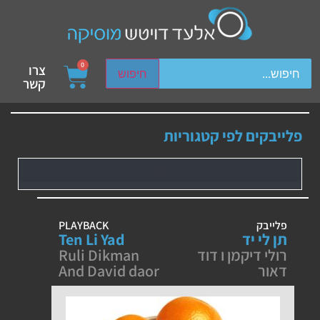
ch device users, explore by touch or with swipe gestures.
0
צרו
חיפוש
קשר
פלייבקים לפי קטגוריות
פלייבק
PLAYBACK
תן לי יד
Ten Li Yad
רולי דיקמן ו דוד
Ruli Dikman
דאור
And David daor