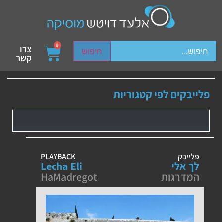
ch device users, explore by touch or with swipe gestures.
0
צרו
חיפוש
קשר
פלייבקים לפי קטגוריות
פלייבק
PLAYBACK
לך אלי
Lecha Eli
המדרגות
HaMadregot