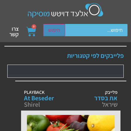
ch device users, explore by touch or with swipe gestures.
0
צרו
חיפוש
קשר
פלייבקים לפי קטגוריות
פלייבק
PLAYBACK
את בסדר
At Beseder
שיראל
Shirel