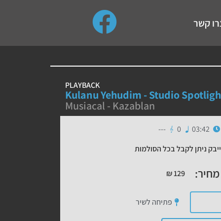
use up and down arrows to review and enter to go to the de
רו קשר
PLAYBACK
Kulanu Yehudim - Studio Spotligh
Musiacal - Kazablan
---
0
03:42
יבק ניתן לקבל בכל הסולמות
מחיר:
₪
129
פתיחה לשיר