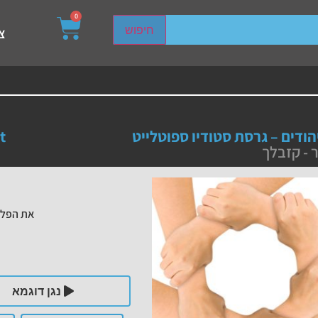
0
sired page. Touch device users, explore by touch or with s
חיפוש
צ
יהודים – גרסת סטודיו ספוטלייט
t
- קזבלך
את הפלי
נגן דוגמא