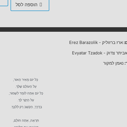
הוספה לסל
:
ארז ברזוליק
-
Erez Barazolik
ביתר צדוק
-
Evyatar Tzadok
:
נאמן למקור
כָּל יוֹם מֵאִיר הָאוֹר,
עַל הָעוֹלָם שֶׁלְּךָ.
כָּל יוֹם אַתָּה לוֹמֵד לִשְׁמוֹר,
עַל הַיָּקָר לְךָ.
בְּדֶרֶך, הַקְשֵׁב רַק לְלִבְּךָ.
תִּרְאֶה, אַתָּה חוֹלֵם,