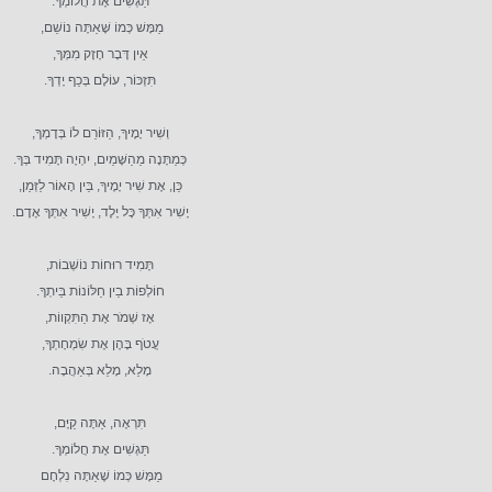
תַּגְשִׁים אֶת חֲלוֹמְךָ.
מַמָּשׁ כְּמוֹ שָּׁאַתָּה נוֹשֵׁם,
אֵין דָּבָר חָזָק מִמְּךָ,
תִּזְכּוֹר, עוֹלָם בְּכַף יָדְךָ.
וְשִׁיר יָמֶיךָ, הַזּוֹרֵם לוֹ בְּדָמְךָ,
כְּמַתָּנָה מֵהַשָּׁמַיִם, יִהְיֶה תָּמִיד בְּךָ.
כֵּן, אֶת שִׁיר יָמֶיךָ, בֵּין הָאוֹר לַזְּמַן,
יָשִׁיר אִתְּךָ כָּל יֶלֶד, יָשִׁיר אִתְּךָ אָדָם.
תָּמִיד רוּחוֹת נוֹשְׁבוֹת,
חוֹלְפוֹת בַין חַלּוֹנוֹת בֵּיתְךָ.
אָז שְׁמֹר אֶת הַתִּקְווֹת,
עֲטֹף בָּהֶן אֶת שִׂמְחָתְךָ,
מָלֵא, מָלֵא בְּאַהֲבָה.
תִּרְאֶה, אַתָּה קַיָּם,
תַּגְשִׁים אֶת חֲלוֹמְךָ.
מַמָּשׁ כְּמוֹ שֶׁאַתָּה נִלְחָם