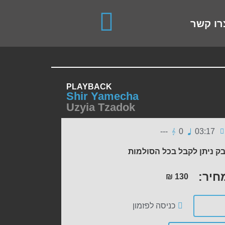
use up and down arrows to review and enter to go to the de
רו קשר
PLAYBACK
Shir Yamecha
Uzyia Tzadok
---
0
03:17
ק ניתן לקבל בכל הסולמות
חיר:
₪
130
כניסה לפזמון