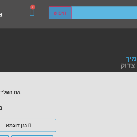
0
sired page. Touch device users, explore by touch or with s
חיפוש
צ
מיך
 צדוק
את הפלייב
מ
נגן דוגמא