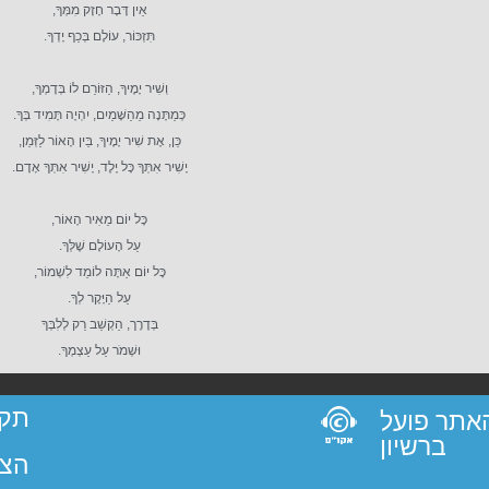
אֵין דָּבָר חָזָק מִמְּךָ,
תִּזְכּוֹר, עוֹלָם בְּכַף יָדְךָ.
וְשִׁיר יָמֶיךָ, הַזּוֹרֵם לוֹ בְּדָמְךָ,
כְּמַתָּנָה מֵהַשָּׁמַיִם, יִהְיֶה תָּמִיד בְּךָ.
כֵּן, אֶת שִׁיר יָמֶיךָ, בֵּין הָאוֹר לַזְּמַן,
יָשִׁיר אִתְּךָ כָּל יֶלֶד, יָשִׁיר אִתְּךָ אָדָם.
כָּל יוֹם מֵאִיר הָאוֹר,
עַל הָעוֹלָם שֶׁלְּךָ.
כָּל יוֹם אַתָּה לוֹמֵד לִשְׁמוֹר,
עַל הַיָּקָר לְךָ.
בְּדֶרֶך, הַקְשֵׁב רַק לְלִבְּךָ⁠
וּשְׁמֹר עַל עַצְמְךָ.
תקנ
 האתר פועל
ברשיון
הצה