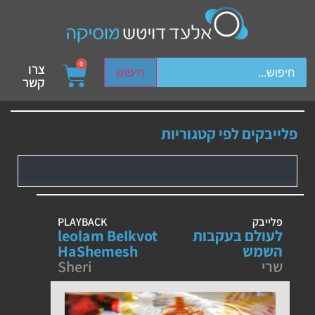
ch device users, explore by touch or with swipe gestures.
0
צרו
חיפוש
קשר
פלייבקים לפי קטגוריות
פלייבק
PLAYBACK
לעולם בעקבות
leolam BeIkvot
השמש
HaShemesh
שרי
Sheri