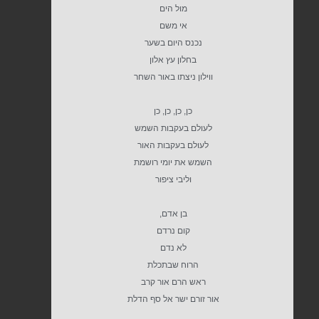
מול הים
אי משם
נכנס היום בשער
בחלון עץ אלון
ווילון ניצתו באור השחר
כן, כן, כן, כן
לעולם בעקבות השמש
לעולם בעקבות האור
השמש את יומי רושמת
וליבי ציפור
בן אדם,
קום נרדם
לא נדם
הרוח שבתכלת
ראש הרם אור קרב
אור זורם ישר אל סף הדלת