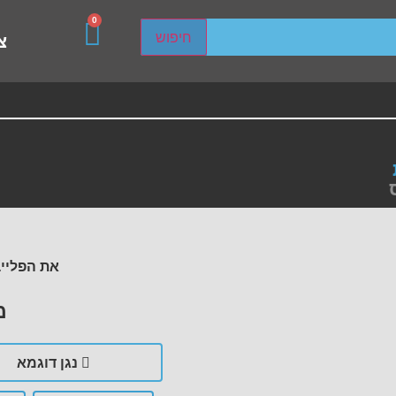
0
sired page. Touch device users, explore by touch or with s
חיפוש
צ
את הפלייב
מ
נגן דוגמא