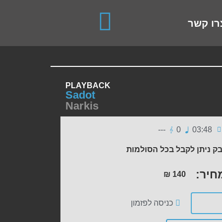
use up and down arrows to review and enter to go to the de
רו קשר
PLAYBACK
Sadot
Narkis
---
0
03:48
ק ניתן לקבל בכל הסולמות
חיר:
₪
140
כניסה לפזמון