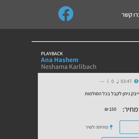
use up and down arrows to review and enter to go to the de
רו קשר
PLAYBACK
Ana Hashem
Neshama Karlibach
---
0
03:47
יבק ניתן לקבל בכל הסולמות
מחיר:
₪
150
פתיחה לשיר