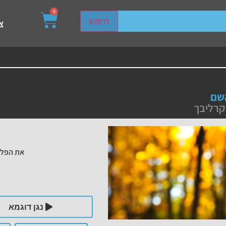
0
sired page. Touch device users, explore by touch or with s
חיפוש
צ
שם
קרליבך
את הפלי
נגן דוגמא