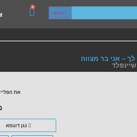
0
sired page. Touch device users, explore by touch or with s
חיפוש
צ
לך – אני בר מצווה
 שיינפלד
את הפלייב
מ
נגן דוגמא