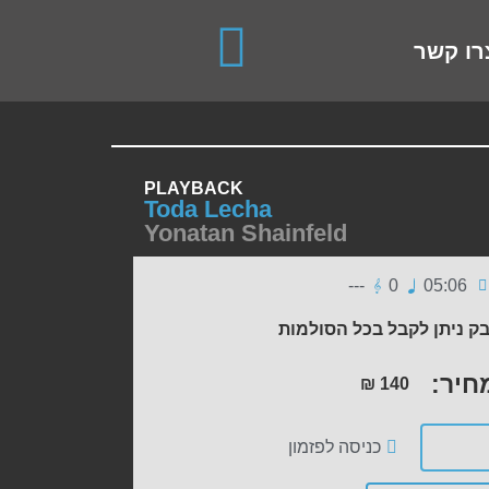
use up and down arrows to review and enter to go to the de
רו קשר
PLAYBACK
Toda Lecha
Yonatan Shainfeld
---
0
05:06
ק ניתן לקבל בכל הסולמות
חיר:
₪
140
כניסה לפזמון