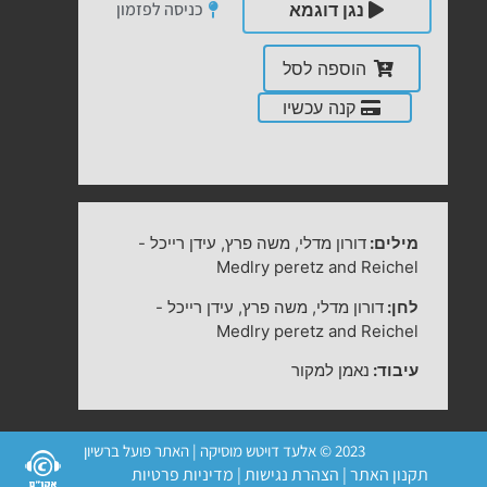
כניסה לפזמון
נגן דוגמא
הוספה לסל
קנה עכשיו
מילים:
דורון מדלי, משה פרץ, עידן רייכל
-
Medlry peretz and Reichel
לחן:
דורון מדלי, משה פרץ, עידן רייכל
-
Medlry peretz and Reichel
עיבוד:
נאמן למקור
2023 © אלעד דויטש מוסיקה | האתר פועל ברשיון
תקנון האתר
|
הצהרת נגישות
|
מדיניות פרטיות