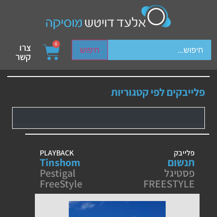
ch device users, explore by touch or with swipe gestures.
0
צרו
חיפוש
קשר
פלייבקים לפי קטגוריות
פלייבק
PLAYBACK
תנשום
Tinshom
פסטיגל
Pestigal
FreeStyle
FREESTYLE