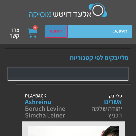
ch device users, explore by touch or with swipe gestures.
0
צרו
חיפוש
קשר
פלייבקים לפי קטגוריות
פלייבק
PLAYBACK
אשרינו
Ashreinu
יהודה שלמה
Boruch Levine
רכניץ
Simcha Leiner