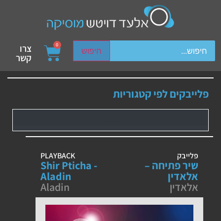
ch device users, explore by touch or with swipe gestures.
0
צרו
חיפוש
קשר
פלייבקים לפי קטגוריות
פלייבק
PLAYBACK
שיר פתיחה –
Shir Pticha -
אלאדין
Aladin
אלאדין
Aladin