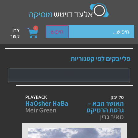
ch device users, explore by touch or with swipe gestures.
0
צרו
חיפוש
קשר
פלייבקים לפי קטגוריות
פלייבק
PLAYBACK
האושר הבא –
HaOsher HaBa
גרסת הרמיקס
Meir Green
מאיר גרין