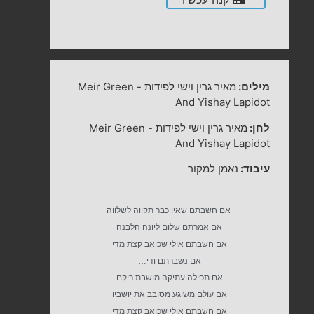
מילים:
מאיר גרין וישי לפידות
-
Meir Green
And Yishay Lapidot
לחן:
מאיר גרין וישי לפידות
-
Meir Green
And Yishay Lapidot
עיבוד:
נאמן למקור
אם חשבתם שאין כבר תקווה לשלווה
אם אמרתם שלום ליונה הלבנה
אם חשבתם אולי שכואב קצת מדי
אם נשברתם ודי…
אם תפילה עתיקה מושבת ריקם
אם עולם משוגע מסובב את יושביו
אם חשבתם אולי שכואב קצת מדי