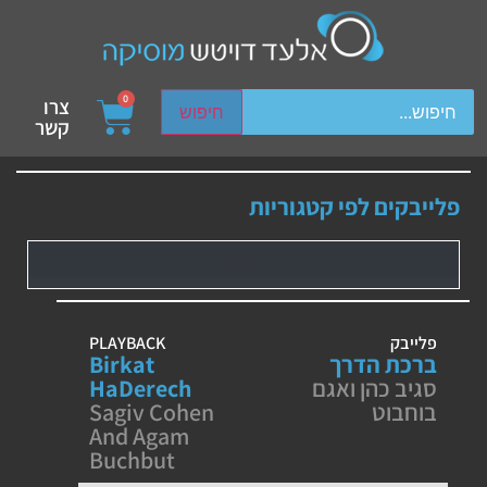
ch device users, explore by touch or with swipe gestures.
0
צרו
חיפוש
קשר
פלייבקים לפי קטגוריות
פלייבק
PLAYBACK
ברכת הדרך
Birkat
סגיב כהן ואגם
HaDerech
בוחבוט
Sagiv Cohen
And Agam
Buchbut