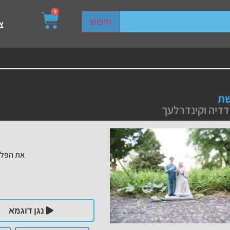
0
sired page. Touch device users, explore by touch or with s
חיפוש
צ
ת
דדיה וקינדרלעך
את הפלי
נגן דוגמא