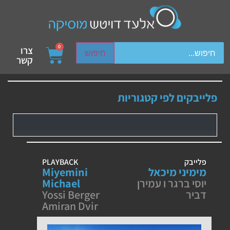
ch device users, explore by touch or with swipe gestures.
0
צרו
חיפוש
קשר
פלייבקים לפי קטגוריות
פלייבק
PLAYBACK
מימיני מיכאל
Miyemini
יוסי ברגר ו עמירן
Michael
דביר
Yossi Berger
Amiran Dvir