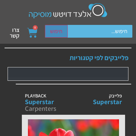
ch device users, explore by touch or with swipe gestures.
0
צרו
חיפוש
קשר
פלייבקים לפי קטגוריות
פלייבק
PLAYBACK
Superstar
Superstar
Carpenters