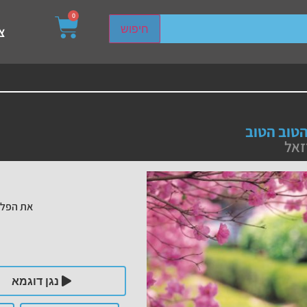
0
sired page. Touch device users, explore by touch or with s
חיפוש
צ
טוב הטוב
זאל
את הפלי
נגן דוגמא