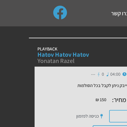
use up and down arrows to review and enter to go to the de
רו קשר
PLAYBACK
Hatov Hatov Hatov
Yonatan Razel
---
0
04:00
יבק ניתן לקבל בכל הסולמות
מחיר:
₪
150
כניסה לפזמון