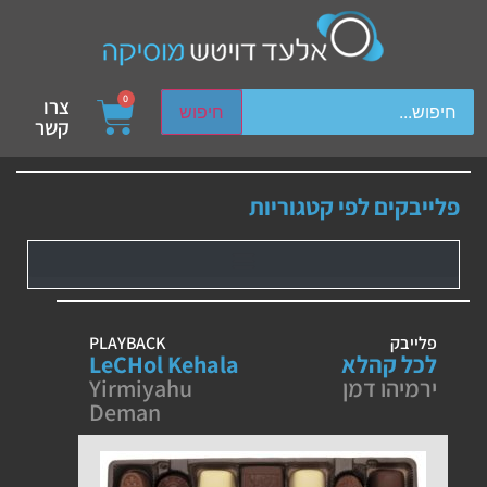
ch device users, explore by touch or with swipe gestures.
0
צרו
חיפוש
קשר
פלייבקים לפי קטגוריות
פלייבק
PLAYBACK
לכל קהלא
LeCHol Kehala
ירמיהו דמן
Yirmiyahu
Deman