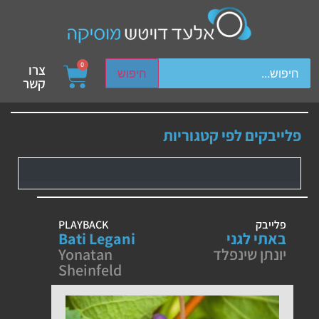
ch device users, explore by touch or with swipe gestures.
0
צרו
חיפוש
קשר
פלייבקים לפי קטגוריות
פלייבק
PLAYBACK
באתי לגני
Bati Legani
יונתן שינפלד
Yonatan
Sheinfeld