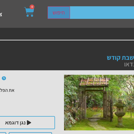
0
sired page. Touch device users, explore by touch or with s
חיפוש
צ
לשבת קודש
דאו
את הפלי
נגן דוגמא