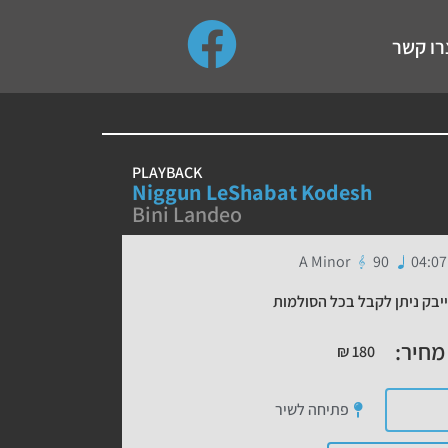
use up and down arrows to review and enter to go to the de
רו קשר
PLAYBACK
Niggun LeShabat Kodesh
Bini Landeo
A Minor
90
04:07
יבק ניתן לקבל בכל הסולמות
מחיר:
₪
180
פתיחה לשיר