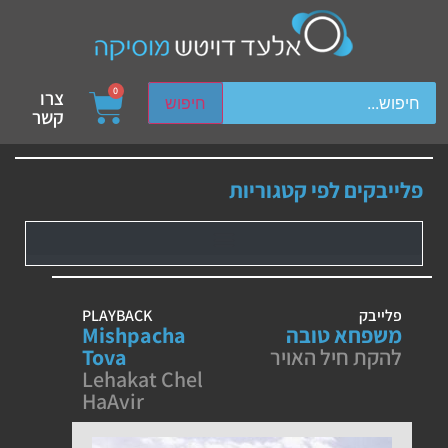
ch device users, explore by touch or with swipe gestures.
0
צרו
חיפוש
קשר
פלייבקים לפי קטגוריות
פלייבק
PLAYBACK
משפחא טובה
Mishpacha
להקת חיל האויר
Tova
Lehakat Chel
HaAvir