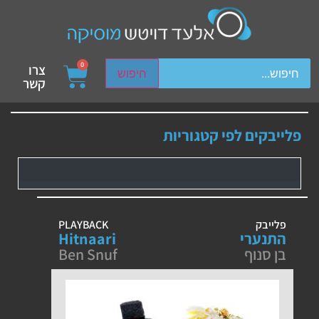
ch device users, explore by touch or with swipe gestures.
0
צרו
חיפוש
קשר
פלייבקים לפי קטגוריות
פלייבק
PLAYBACK
התנערי
Hitnaari
בן סנוף
Ben Snuf