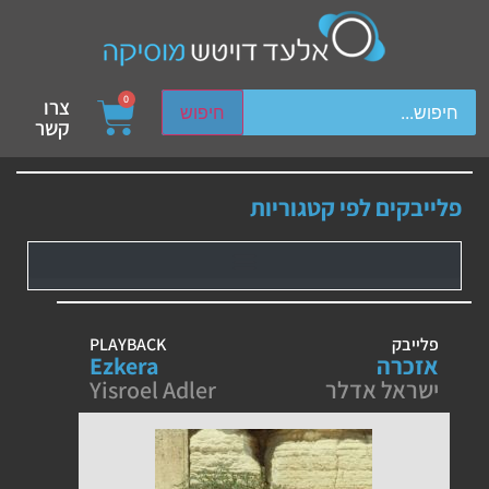
ch device users, explore by touch or with swipe gestures.
0
צרו
חיפוש
קשר
פלייבקים לפי קטגוריות
פלייבק
PLAYBACK
אזכרה
Ezkera
ישראל אדלר
Yisroel Adler