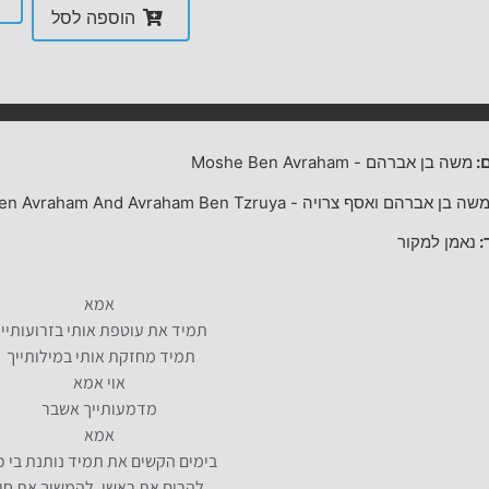
הוספה לסל
:
משה בן אברהם
-
Moshe Ben Avraham
שה בן אברהם ואסף צרויה
-
en Avraham And Avraham Ben Tzruya
:
נאמן למקור
אמא
תמיד את עוטפת אותי בזרועותיי
תמיד מחזקת אותי במילותייך
אוי אמא
מדמעותייך אשבר
אמא
בימים הקשים את תמיד נותנת בי כ
להרים את ראשי, להמשיך את חיי