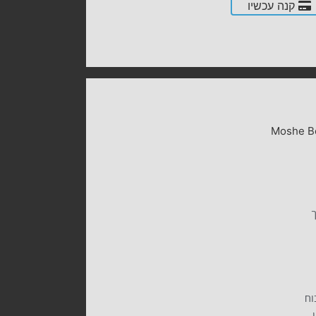
קנה עכשיו
Moshe B
ך
וח