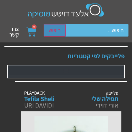
ch device users, explore by touch or with swipe gestures.
0
צרו
חיפוש
קשר
פלייבקים לפי קטגוריות
פלייבק
PLAYBACK
תפילה שלי
Tefila Sheli
אורי דוידי
URI DAVIDI