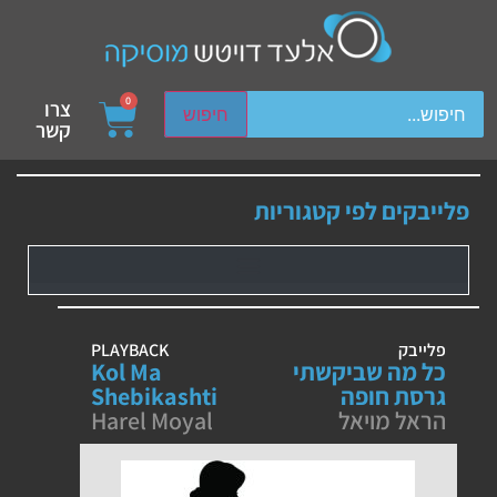
ch device users, explore by touch or with swipe gestures.
0
צרו
חיפוש
קשר
פלייבקים לפי קטגוריות
פלייבק
PLAYBACK
כל מה שביקשתי
Kol Ma
גרסת חופה
Shebikashti
הראל מויאל
Harel Moyal