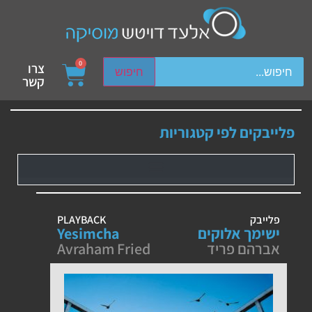
ch device users, explore by touch or with swipe gestures.
0
צרו
חיפוש
קשר
פלייבקים לפי קטגוריות
פלייבק
PLAYBACK
ישימך אלוקים
Yesimcha
אברהם פריד
Avraham Fried