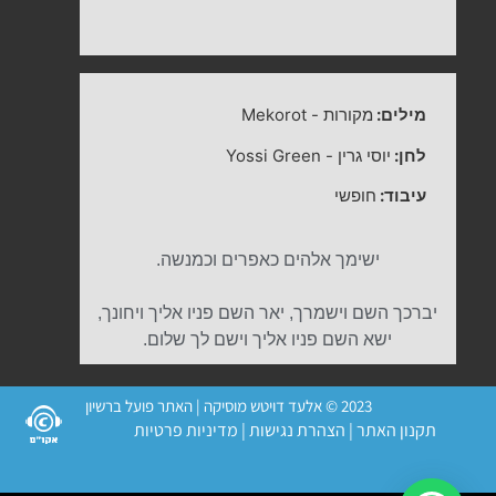
מילים:
מקורות
-
Mekorot
לחן:
יוסי גרין
-
Yossi Green
עיבוד:
חופשי
ישימך אלהים כאפרים וכמנשה.
יברכך השם וישמרך, יאר השם פניו אליך ויחונך,
ישא השם פניו אליך וישם לך שלום.
2023 © אלעד דויטש מוסיקה | האתר פועל ברשיון
תקנון האתר
|
הצהרת נגישות
|
מדיניות פרטיות