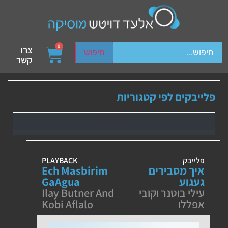
ch device users, explore by touch or with swipe gestures.
0
צרו
חיפוש
קשר
פלייבקים לפי קטגוריות
פלייבק
PLAYBACK
איך מסבירים
Ech Masbirim
געגוע
GaAgua
עילי בוטנר וקובי
Ilay Butner And
אפללו
Kobi Aflalo