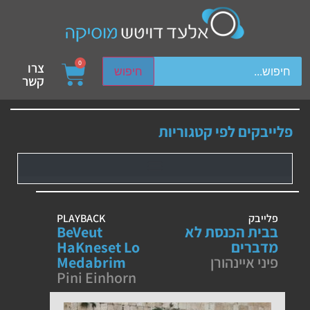
ch device users, explore by touch or with swipe gestures.
0
צרו
חיפוש
קשר
פלייבקים לפי קטגוריות
פלייבק
PLAYBACK
בבית הכנסת לא
BeVeut
מדברים
HaKneset Lo
פיני איינהורן
Medabrim
Pini Einhorn