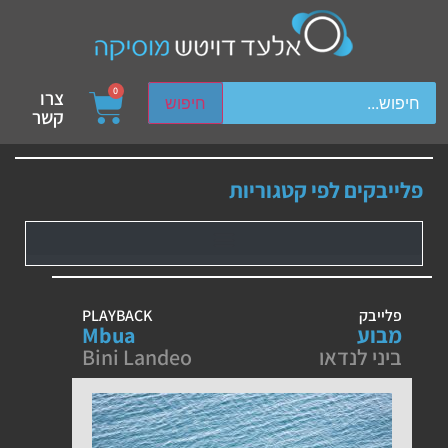
ch device users, explore by touch or with swipe gestures.
0
צרו
חיפוש
קשר
פלייבקים לפי קטגוריות
פלייבק
PLAYBACK
מבוע
Mbua
ביני לנדאו
Bini Landeo