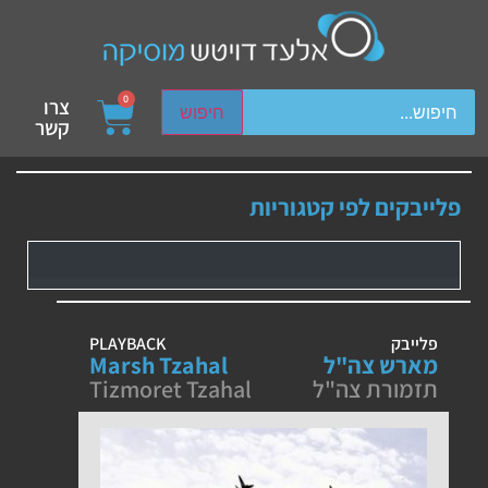
ch device users, explore by touch or with swipe gestures.
0
צרו
חיפוש
קשר
פלייבקים לפי קטגוריות
פלייבק
PLAYBACK
מארש צה"ל
Marsh Tzahal
תזמורת צה"ל
Tizmoret Tzahal