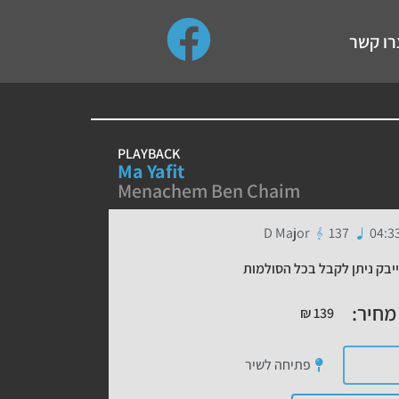
use up and down arrows to review and enter to go to the de
רו קשר
PLAYBACK
Ma Yafit
Menachem Ben Chaim
D Major
137
04:3
יבק ניתן לקבל בכל הסולמות
מחיר:
₪
139
פתיחה לשיר