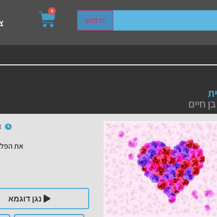
0
sired page. Touch device users, explore by touch or with s
חיפוש
צ
ת
ן חיים
3
את הפלי
נגן דוגמא