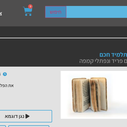
0
sired page. Touch device users, explore by touch or with s
חיפוש
צ
תלמיד חכם
פריד ונפתלי קמפה
4
את הפלי
נגן דוגמא