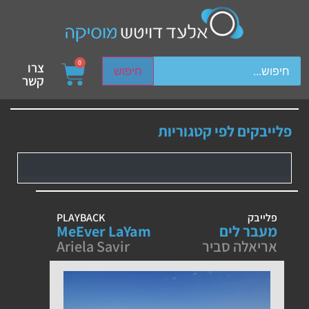
ch device users, explore by touch or with swipe gestures.
0
צרו
חיפוש
קשר
פלייבקים לפי קטגוריות
פלייבק
PLAYBACK
מעבר לים
MeEver LaYam
אריאלה סביר
Ariela Savir