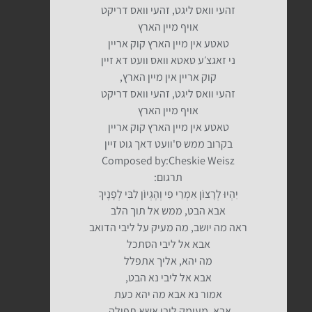
זהעי וואס ליגט, זהעי וואס דריקט
אויף מיין הארץ
טאטע אין מיין הארץ קוק אריין
ני זאגצ׳ע טאטא וואס וועט דא זיין
קוק אריין אין מיין הארץ,
זהעי וואס ליגט, זהעי וואס דריקט
אויף מיין הארץ
טאטע אין מיין הארץ קוק אריין
בקרוב ממש ס'וועט דאך גוט זיין
Composed by:Cheskie Weisz
תרגום:
יִהְיוּ לְרָצוֹן אִמְרֵי פִי וְהֶגְיוֹן לִבִּי לְפָנֶיךָ⁠
אבא הבט, ממש אל תוך הלב
ראה מה יושב, מה מעיק על ליבי הדואב
אבא אל ליבי הסתכל
מה יהא, אליך אתפלל
אבא אל ליבי נא הבט,
אמור נא אבא מה יהא כעת
אבא, מעומק ליבי אשא תפילה,