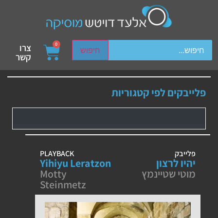
ch device users, explore by touch or with swipe gestures.
0
צרו
חיפוש
קשר
פלייבקים לפי קטגוריות
פלייבק
PLAYBACK
יהיו לרצון
Yihiyu Leratzon
מוטי שטיינמץ
Motty
Steinmetz