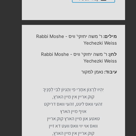
מילים:
ר' משה יחזקי' וויס
-
Rabbi Moshe
Yechezki Weiss
לחן:
ר' משה יחזקי' וויס
-
Rabbi Moshe
Yechezki Weiss
עיבוד:
נאמן למקור
יִהְיוּ לְרָצוֹן אִמְרֵי פִי וְהֶגְיוֹן לִבִּי לְפָנֶיךָ⁠
קוק אריין אין מיין הארץ,
זהעי וואס ליגט, זהעי וואס דריקט
אויף מיין הארץ
טאטע און מיין הארץ קוק אריין
וואס אוי יוי וואס וועט דא זיין
קוק אריין אין מיין הארץ,