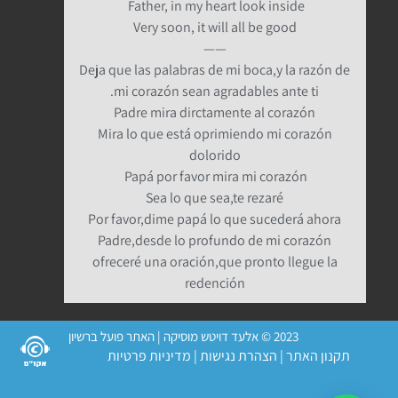
Father, in my heart look inside
Very soon, it will all be good
——
Deja que las palabras de mi boca,y la razón de
mi corazón sean agradables ante ti.
Padre mira dirctamente al corazón
Mira lo que está oprimiendo mi corazón
dolorido
Papá por favor mira mi corazón
Sea lo que sea,te rezaré
Por favor,dime papá lo que sucederá ahora
Padre,desde lo profundo de mi corazón
ofreceré una oración,que pronto llegue la
redención
2023 © אלעד דויטש מוסיקה | האתר פועל ברשיון
תקנון האתר
|
הצהרת נגישות
|
מדיניות פרטיות