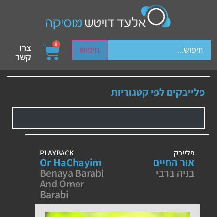
ch device users, explore by touch or with swipe gestures.
0
צרו
חיפוש
קשר
פלייבקים לפי קטגוריות
פלייבק
PLAYBACK
אור החיים
Or HaChayim
בניה ברבי
Benaya Barabi
And Omer
Barabi