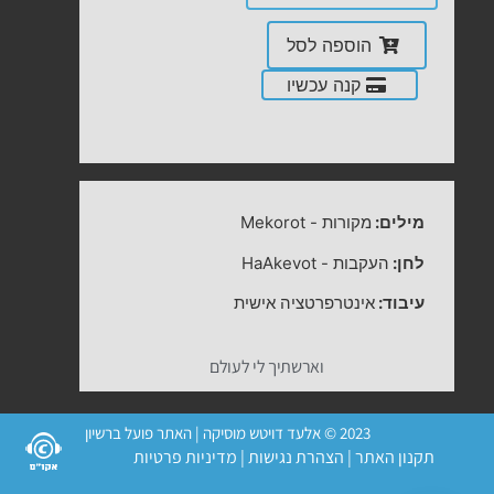
הוספה לסל
קנה עכשיו
מילים:
מקורות
-
Mekorot
לחן:
העקבות
-
HaAkevot
עיבוד:
אינטרפרטציה אישית
וארשתיך לי לעולם
2023 © אלעד דויטש מוסיקה | האתר פועל ברשיון
תקנון האתר
|
הצהרת נגישות
|
מדיניות פרטיות