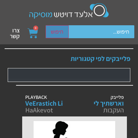
ch device users, explore by touch or with swipe gestures.
0
צרו
חיפוש
קשר
פלייבקים לפי קטגוריות
פלייבק
PLAYBACK
וארשתיך לי
VeErastich Li
העקבות
HaAkevot