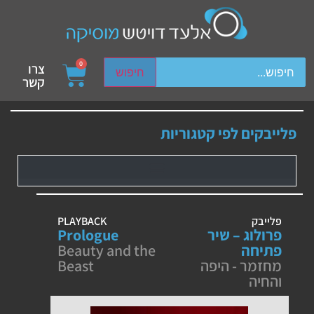
ch device users, explore by touch or with swipe gestures.
0
צרו
חיפוש
קשר
פלייבקים לפי קטגוריות
פלייבק
PLAYBACK
פרולוג – שיר
Prologue
פתיחה
Beauty and the
מחזמר - היפה
Beast
והחיה