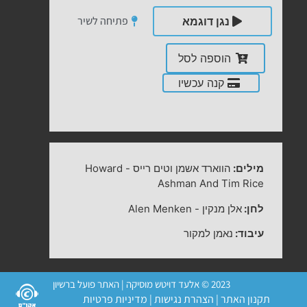
פתיחה לשיר
נגן דוגמא
הוספה לסל
קנה עכשיו
מילים:
הווארד אשמן וטים רייס
-
Howard
Ashman And Tim Rice
לחן:
אלן מנקין
-
Alen Menken
עיבוד:
נאמן למקור
2023 © אלעד דויטש מוסיקה | האתר פועל ברשיון
תקנון האתר
|
הצהרת נגישות
|
מדיניות פרטיות